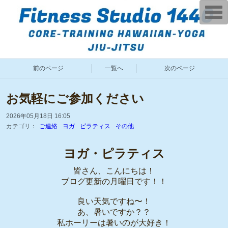
T
o
g
g
l
e
n
a
前のページ
一覧へ
次のページ
v
i
g
a
お気軽にご参加ください
t
i
o
2026年05月18日 16:05
n
カテゴリ：
ご連絡
ヨガ
ピラティス
その他
ヨガ・ピラティス
皆さん、こんにちは！
ブログ更新の月曜日です！！
良い天気ですね〜！
あ、暑いですか？？
私ホーリーは暑いのが大好き！