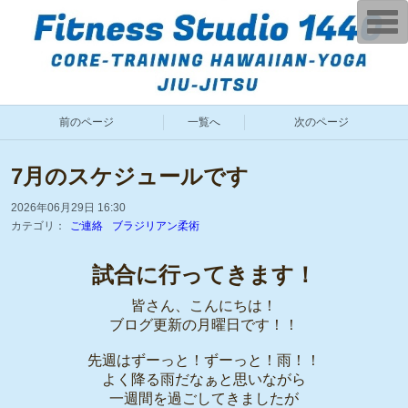
T
o
g
g
l
e
n
a
前のページ
一覧へ
次のページ
v
i
g
a
7月のスケジュールです
t
i
o
2026年06月29日 16:30
n
カテゴリ：
ご連絡
ブラジリアン柔術
試合に行ってきます！
皆さん、こんにちは！
ブログ更新の月曜日です！！
先週はずーっと！ずーっと！雨！！
よく降る雨だなぁと思いながら
一週間を過ごしてきましたが