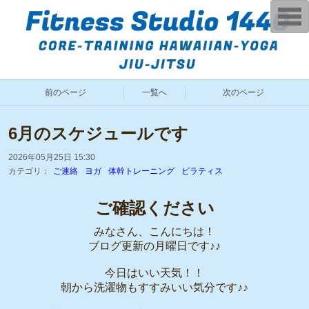
T
o
g
g
l
e
n
a
前のページ
一覧へ
次のページ
v
i
g
a
6月のスケジュールです
t
i
o
2026年05月25日 15:30
n
カテゴリ：
ご連絡
ヨガ
体幹トレーニング
ピラティス
ご確認ください
みなさん、こんにちは！
ブログ更新の月曜日です♪♪
今日はいい天気！！
朝から洗濯物もすすみいい気分です♪♪