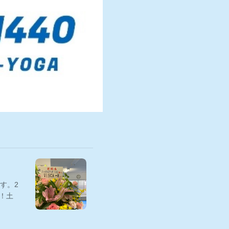
す。2
！土