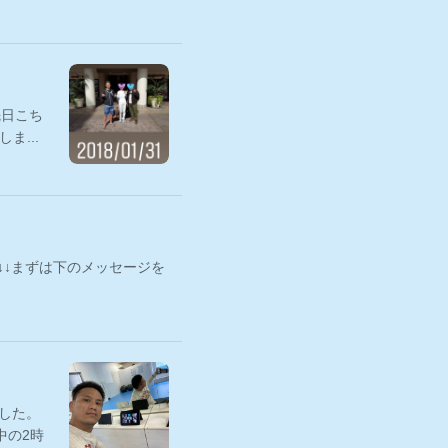
先日こち
ま...
)↓↓まずは下のメッセージを
した。
中の2時