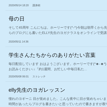
2020/05/14 18:20
護身術
母の日
そして45周年 こんにちは。ホーリーです(^-^)今朝は朝早くから
らのブログにも書いたELLY先生のヨガクラスをオンラインで受講し
2020/05/11 14:36
学生さんたちからのありがたい言葉
毎日配信しています おはようございます。ホーリーです(*☻-☻*
お読みください↓↓『約1週間、お忙しい中毎日私た...
2020/05/08 06:01
ストレッチ
elly先生のヨガレッスン
憧れのヨギーニ 目が覚めました。こんな夜中に目が覚めちゃいま
時間があったらブログを書きたいと思っていたので書きますが夜