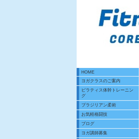
HOME
ヨガクラスのご案内
ピラティス体幹トレーニン
グ
ブラジリアン柔術
お気軽格闘技
ブログ
ヨガ講師募集