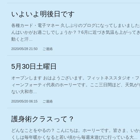
いよいよ明後日です
各種カード・電子マネー 久しぶりのブログになってしまいました
んはいかがお過ごしでしょうか？？6月に近づき気温も上がって
動くと汗...
2020/05/28 21:50
ご連絡
5月30日土曜日
オープンします おはようございます。フィットネススタジオ・フ
ィーンフォーティ代表のホーリーです。ここ三日間ほど、天気が
ない大和市...
2020/05/20 06:15
ご連絡
護身術クラスって？
どんなことをやるの？ こんにちは。ホーリーです。皆さま、い
くしは毎年暖かくなると若い頃から毎週末遊びに行っている大...